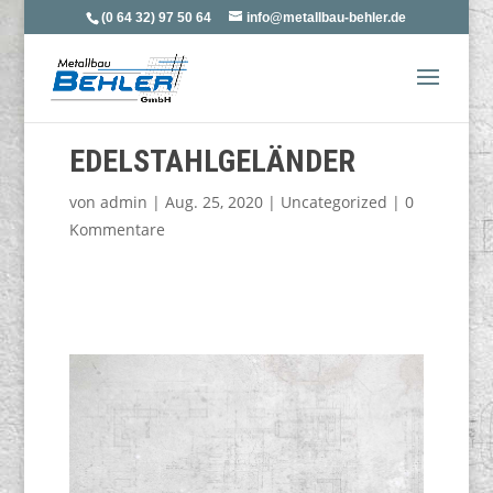
(0 64 32) 97 50 64
info@metallbau-behler.de
EDELSTAHLGELÄNDER
von
admin
|
Aug. 25, 2020
|
Uncategorized
|
0
Kommentare