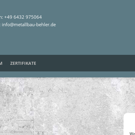
on: +49 6432 975064
:
info@metallbau-behler.de
M
ZERTIFIKATE
Wir